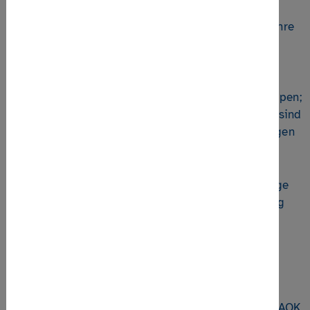
• Typische Entwicklungsphasen von Gruppen und ihre
Übertragbarkeit auf die Selbsthilfe
Zielgruppe
Mitglieder und Verantwortliche von Selbsthilfegruppen;
interessierte Personen, die in der Selbsthilfe aktiv sind
oder Interesse an der Arbeit in der Selbsthilfe zeigen
Methoden
Erfahrungsaustausch, kurze Theorieinputs, lebendige
und praxistaugliche Methoden für die Durchführung
einer Gruppeninventur
Hinweise
Dies ist ein kostenfreies Angebot der
Selbsthilfeakademie Sachsen, gefördert durch die AOK