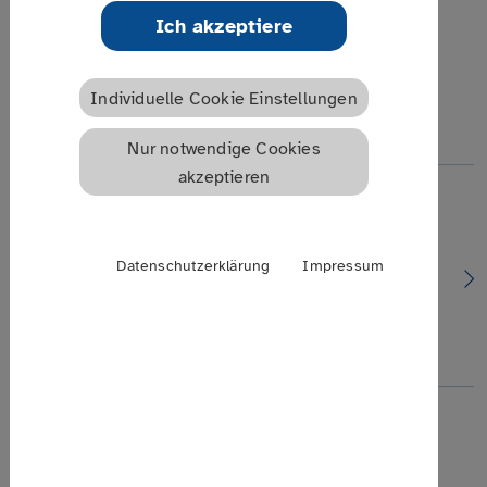
Ich akzeptiere
Alle Termine
Individuelle Cookie Einstellungen
15 Veranstaltungen gefunden
Nur notwendige Cookies
akzeptieren
27.08.2026 | 16:00 Uhr
Online
Datenschutzerklärung
Impressum
Pflege und Selbstfürsorge: Belastungssituationen
erkennen und achtsam handeln
Tipps zur Selbsthilfe für Angehörige
04.09.2026 | 11:00 Uhr
Meißen