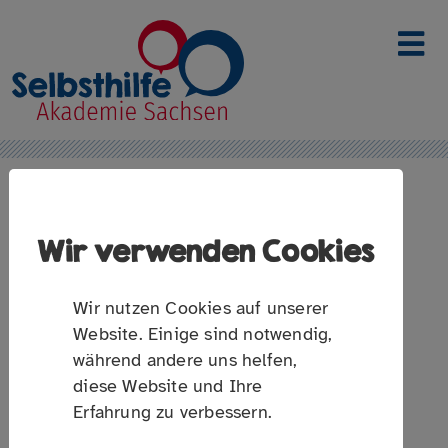
Link zur Startseite
VORSTANDSARBEIT IN EINER
Wir verwenden Cookies
SELBSTHILFEORGANISATION
Zwischen Gestaltungsmöglichkeiten und
Wir nutzen Cookies auf unserer
gesetzlichen Regelungen
Website. Einige sind notwendig,
während andere uns helfen,
diese Website und Ihre
Erfahrung zu verbessern.
In einer als Verein zusammengeschlossenen