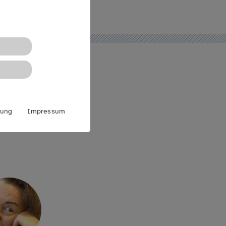
rung
Impressum
ionsberatung,