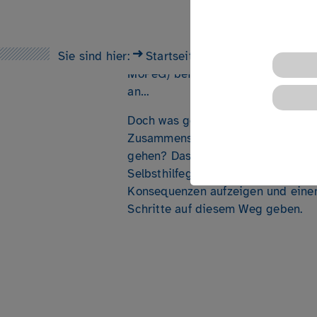
Rechtsform eines eingetragenen V
die Vorteile eines als gemeinnütz
nutzen können? Vielleicht haben S
Sie sind hier:
Gesetz zur Modernisierung von Per
Startseite
Angebote
Termine
MoPeG) befasst und streben nun d
an…
Doch was genau bedeutet es, den
Zusammenschluss in der Selbsthil
gehen? Das Seminar will Vor- und 
Selbsthilfegruppe und Verein einsc
Konsequenzen aufzeigen und einen 
Schritte auf diesem Weg geben.