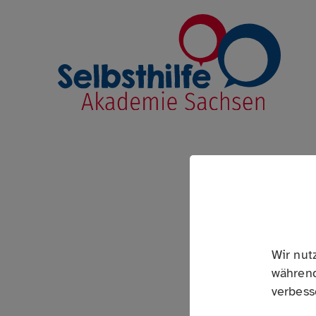
Link zur Startseite
VON DER SELB
VEREIN
Wir nut
während
Ihre Selbsthilfegruppe ist zu gro
verbess
deshalb festere Mitglieder- und L