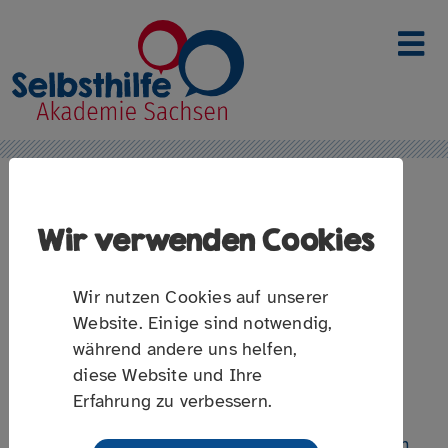
Link zur Startseite
PFLEGEVERSICHERUNG
Wir verwenden Cookies
VERSTEHEN UND
SELBSTBESTIMMUNG WAHREN
Wir nutzen Cookies auf unserer
Website. Einige sind notwendig,
Tipps für Selbsthilfeaktive und Angehörige
während andere uns helfen,
diese Website und Ihre
Erfahrung zu verbessern.
Die Leistungen der Pflegeversicherung stehen allen