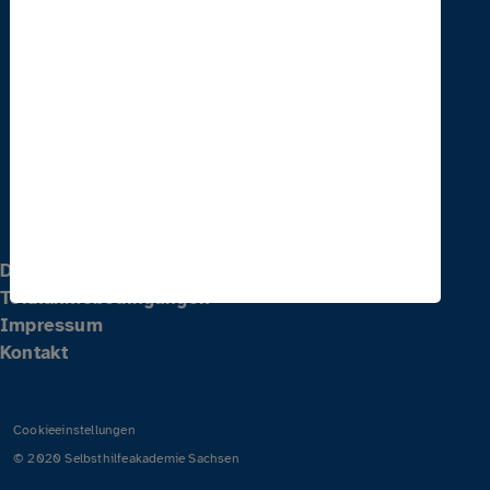
Telefon
0351 828 71 431
E-Mail
weiterbildung(at)parisax-akademie.de
Datenschutz
Teilnahmebedingungen
Impressum
Kontakt
Cookieeinstellungen
© 2020 Selbsthilfeakademie Sachsen