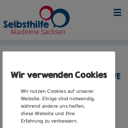
Link zur Startseite
„MENTIMETER" – DIGITALE
Wir verwenden Cookies
UMFRAGEN IN DER SELBSTHILFE
LEICHT GEMACHT
Wir nutzen Cookies auf unserer
Workshop-Reihe - Digitale "Werkzeuge" (Teil 2)
Website. Einige sind notwendig,
während andere uns helfen,
diese Website und Ihre
Erfahrung zu verbessern.
Umfragesoftware gibt es zuhauf, doch oft ist der