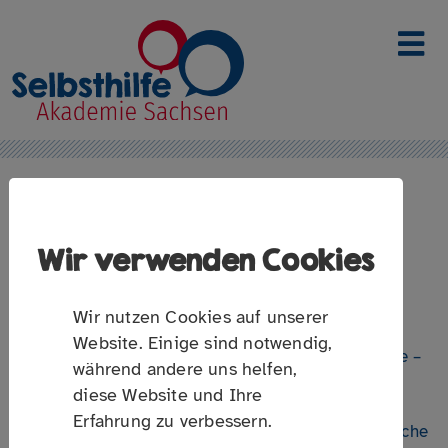
Link zur Startseite
KÜNSTLICHE INTELLIGENZ FÜR
Wir verwenden Cookies
DIE SELBSTHILFEARBEIT
Wir nutzen Cookies auf unserer
Website. Einige sind notwendig,
ChatGPT, Midjourney oder Suno sind in aller Munde –
während andere uns helfen,
generative KIs machen das Erstellen von Texten,
diese Website und Ihre
Bildern, Musik oder Videos einfacher denn je.
Erfahrung zu verbessern.
Gleichzeitig bringen diese Werkzeuge aber rechtliche