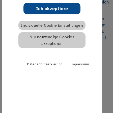
und ethische Schwierigkeiten mit sich, derer man sich
Ich akzeptiere
bewusst sein muss.
Im Webinar wird die Funktionsweise von Künstlicher
Intelligenz (KI) im Allgemeinen und mit besonderem
Individuelle Cookie Einstellungen
Augenmerk auf generative KI erklärt. „Prompts“ und
Nur notwendige Cookies
andere Fachbegriffe werden erläutert, vorgeführt und
akzeptieren
können selbst ausprobiert werden.
Datum | Uhrzeit
Datenschutzerklärung
Impressum
28.04.2026
15:00 - 18:00 Uhr
Termin speichern
Ort
Online