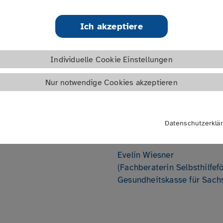
Selbsthilfekontaktstellen
Links
Datum | Uhrzeit
nstaltung werden
Ich akzeptiere
fegruppen entsprechend
02.12.2025
ogenen Selbsthilfe nach §
16:00 - 17:30 Uhr
Individuelle Cookie Einstellungen
Antragsformulare zur
Termin speichern
das Förderjahr 2026
Nur notwendige Cookies akzeptieren
euerungen thematisiert und
Ort
eklärt.
Online
Datenschutzerklä
*
Dozent
in
Evelin Wiesner
(Fachberaterin Selbsthilfe
Gesundheitskasse für Sach