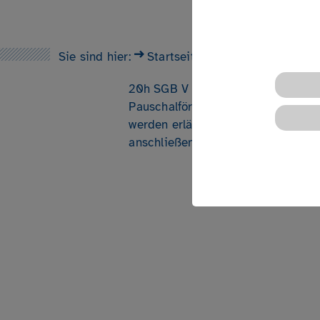
In dieser Online-Informationsvera
Fördermöglichkeiten für Selbsthil
Sie sind hier:
Startseite
Angebote
Termine
dem Leitfaden zur gesundheitsbez
20h SGB V vorgestellt. Die neuen 
Pauschalförderung in Sachsen für 
werden erläutert. Dabei werden N
anschließend auftretende Fragen g