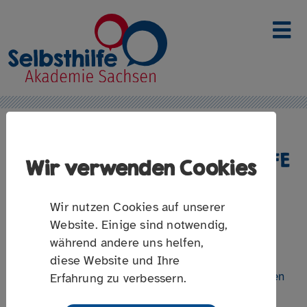
Link zur Startseite
FAKE NEWS IN DER SELBSTHILFE
Wir verwenden Cookies
Wie gehen wir mit Falschmeldungen zu
gesundheitsbezogenen Themen um?
Wir nutzen Cookies auf unserer
Website. Einige sind notwendig,
während andere uns helfen,
diese Website und Ihre
Gerade zu gesundheitsbezogenen Themen kursieren
Erfahrung zu verbessern.
viele Falschmeldungen und Halbwahrheiten. In