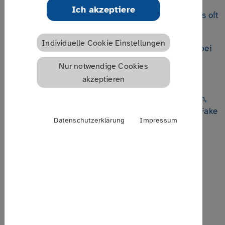
digitalen Umfeldern wie Sozialen Medien oder
Ich akzeptiere
Messenger-Diensten verbreitet sich Unzutreffendes oft
sogar noch schneller und stärker als Zutreffendes.
Individuelle Cookie Einstellungen
Im Seminar werden Techniken besprochen, die dabei
helfen, Falschmeldungen/Fake News als solche zu
Nur notwendige Cookies
entlarven und sich diesen entgegenzustellen. Des
akzeptieren
Weiteren wird auf Moderationsmöglichkeiten in
sozialen Netzwerken eingegangen, die dabei helfen,
die eigenen Präsenzen von Falschmeldungen und Fake
Datenschutzerklärung
Impressum
News zu befreien.
Datum | Uhrzeit
08.04.2024
14:00 - 17:00 Uhr
Termin speichern
Ort