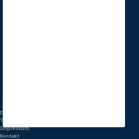
Selbsthilfeakademie Sachsen
Paritätischer Sachsen
Am Brauhaus 8
01099 Dresden
Telefon
0351 828 71 431
E-Mail
weiterbildung(at)parisax-akademie.de
Datenschutz
Teilnahmebedingungen
Impressum
Kontakt