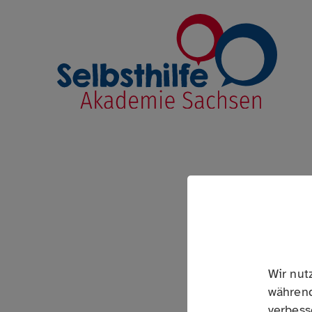
Link zur Startseite
EINFÜHRUNG IN 
Digitale Wege zur Unterstütz
Wir nut
während
Tauchen Sie ein in die Welt der dig
verbess
erfahren Sie, wie moderne Technolo