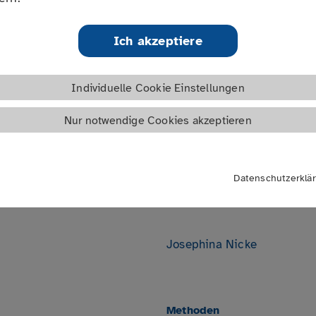
12.04.2024
Selbsthilfekontaktstellen
 bereichern kann. In dieser
15:00 - 16:30 Uhr
Links
che Einblicke in die
Ich akzeptiere
Termin speichern
hkeiten der Selbsthilfe-
Sie die App optimal für
Ort
sarbeit oder persönliche
Individuelle Cookie Einstellungen
Online
Nur notwendige Cookies akzeptieren
*
Dozent
in
Matthias Gahmann
Datenschutzerklä
(Projektentwickler im Berei
Media)
Josephina Nicke
Methoden