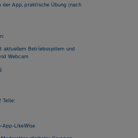
n der App, praktische Übung (nach
n:
it aktuellem Betriebssystem und
 und Webcam
g
 Teile:
fe-App-LikeWise