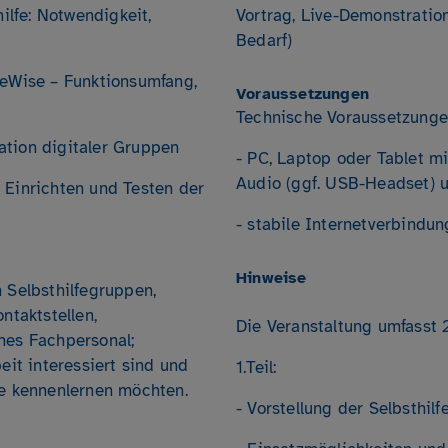
hilfe: Notwendigkeit,
Vortrag, Live-Demonstratio
Bedarf)
keWise – Funktionsumfang,
Voraussetzungen
Technische Voraussetzunge
ation digitaler Gruppen
- PC, Laptop oder Tablet m
Audio (ggf. USB-Headset)
 Einrichten und Testen der
- stabile Internetverbindun
Hinweise
 Selbsthilfegruppen,
ntaktstellen,
Die Veranstaltung umfasst 2
hes Fachpersonal;
eit interessiert sind und
1.Teil:
be kennenlernen möchten.
- Vorstellung der Selbsthil