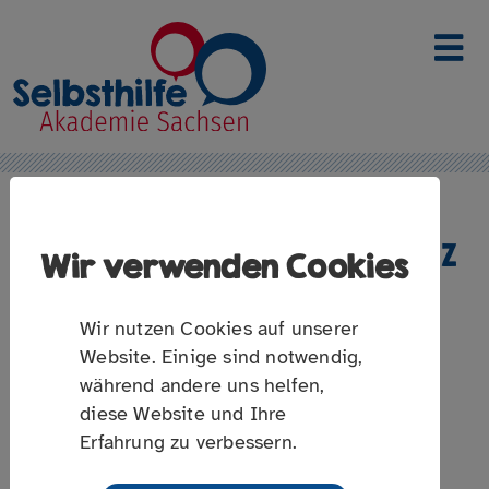
Link zur Startseite
ALLES WAS RECHT UND GESETZ
Wir verwenden Cookies
IST…
Wir nutzen Cookies auf unserer
Ausgewählte Stichworte für die Selbsthilfe
Website. Einige sind notwendig,
während andere uns helfen,
diese Website und Ihre
Erfahrung zu verbessern.
Selbsthilfe ist heute als „vierte Säule“ des
Gesundheitswesens etabliert und sozialrechtlich