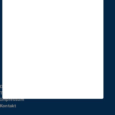
Paritätischer Sachsen
Am Brauhaus 8
01099 Dresden
Telefon
0351 828 71 431
E-Mail
weiterbildung(at)parisax-akademie.de
Datenschutz
Teilnahmebedingungen
Impressum
Kontakt