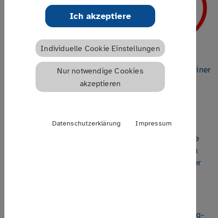
Ich akzeptiere
Individuelle Cookie Einstellungen
Selbsthilfekontaktstellen sind aufgerufen, sich an einer
Nur notwendige Cookies
wissenschaftlichen Umfrage zur Digitalisierung zu
akzeptieren
beteiligen. Die Umfrage ist Teil des vom BMG
geförderten Projekts "Digitalisierung in der
gesundheitlichen Selbsthilfe in Deutschland".
Datenschutzerklärung
Impressum
Selbsthilfeunterstützungseinrichtungen können ihre
Sichtweise und eigene Erfahrungen zur derzeitigen
Situation und Entwicklung der Digitalisierung in der
Selbsthilfe mitteilen.
Die Umfrage endet am
31. Januar 2020
.
Das Projekt wird vom Universitätsklinikum Hamburg-