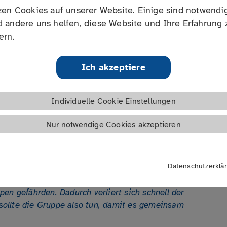
Selbsthilfekontaktstellen
zen Cookies auf unserer Website. Einige sind notwendig
Links
 andere uns helfen, diese Website und Ihre Erfahrung 
ern.
s ernst! – Gruppenausschluss als letzte Konsequenz?
Ich akzeptiere
Individuelle Cookie Einstellungen
Nur notwendige Cookies akzeptieren
Datenschutzerklä
n Gruppenteilnehmer*innen können die
en gefährden. Dadurch verliert sich schnell der
s sollte die Gruppe also tun, damit es gemeinsam