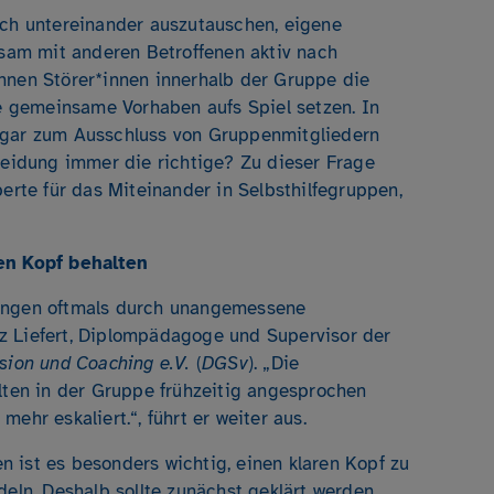
ich untereinander auszutauschen, eigene
am mit anderen Betroffenen aktiv nach
nnen Störer*innen innerhalb der Gruppe die
 gemeinsame Vorhaben aufs Spiel setzen. In
ogar zum Ausschluss von Gruppenmitgliedern
cheidung immer die richtige? Zu dieser Frage
perte für das Miteinander in Selbsthilfegruppen,
ren Kopf behalten
nungen oftmals durch unangemessene
z Liefert, Diplompädagoge und Supervisor der
sion und Coaching e.V.
(
DGSv
). „Die
en in der Gruppe frühzeitig angesprochen
ehr eskaliert.“, führt er weiter aus.
 ist es besonders wichtig, einen klaren Kopf zu
deln. Deshalb sollte zunächst geklärt werden,