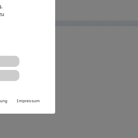
,
zu
rung
Impressum