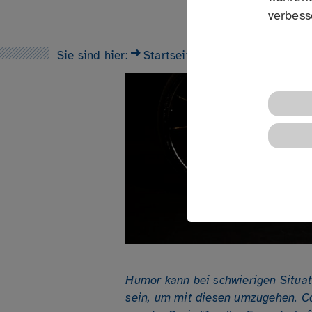
verbess
Sie sind hier:
Startseite
Aktuelles
5 Fragen an
Humor kann bei schwierigen Situat
sein, um mit diesen umzugehen. C